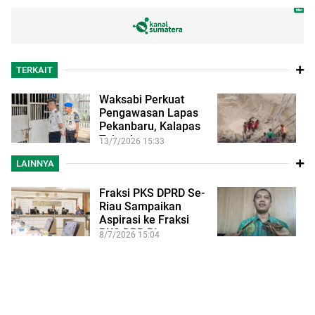
TERKAIT
Waksabi Perkuat
P
Pengawasan Lapas
M
Pekanbaru, Kalapas
H
Tekankan
T
13/7/2026 15:33
18
Pembinaan…
G
LAINNYA
Fraksi PKS DPRD Se-
K
Riau Sampaikan
D
Aspirasi ke Fraksi
k
PKS DPR RI,…
18
8/7/2026 15:04