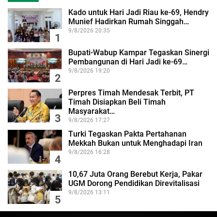
Kado untuk Hari Jadi Riau ke-69, Hendry
Munief Hadirkan Rumah Singgah…
9/8/2026 20:35
1
Bupati-Wabup Kampar Tegaskan Sinergi
Pembangunan di Hari Jadi ke-69…
9/8/2026 19:20
2
Perpres Timah Mendesak Terbit, PT
Timah Disiapkan Beli Timah
Masyarakat…
3
9/8/2026 17:27
Turki Tegaskan Pakta Pertahanan
Mekkah Bukan untuk Menghadapi Iran
9/8/2026 16:28
4
10,67 Juta Orang Berebut Kerja, Pakar
UGM Dorong Pendidikan Direvitalisasi
9/8/2026 13:11
5