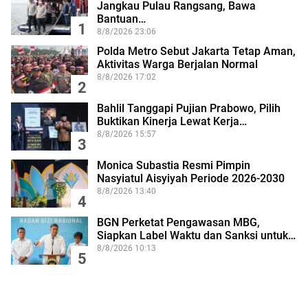
Jangkau Pulau Rangsang, Bawa
Bantuan…
1
8/8/2026 23:06
Polda Metro Sebut Jakarta Tetap Aman,
Aktivitas Warga Berjalan Normal
8/8/2026 17:02
2
Bahlil Tanggapi Pujian Prabowo, Pilih
Buktikan Kinerja Lewat Kerja…
8/8/2026 15:57
3
Monica Subastia Resmi Pimpin
Nasyiatul Aisyiyah Periode 2026-2030
8/8/2026 13:40
4
BGN Perketat Pengawasan MBG,
Siapkan Label Waktu dan Sanksi untuk…
8/8/2026 10:13
5